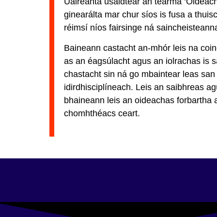
Uaireanta úsáidtear an téarma ‘Oideach
ginearálta mar chur síos is fusa a thuisc
réimsí níos fairsinge ná saincheisteann
Baineann castacht an-mhór leis na coin
as an éagsúlacht agus an iolrachas is 
chastacht sin ná go mbaintear leas san 
idirdhisciplíneach. Leis an saibhreas ag
bhaineann leis an oideachas forbartha a
chomhthéacs ceart.