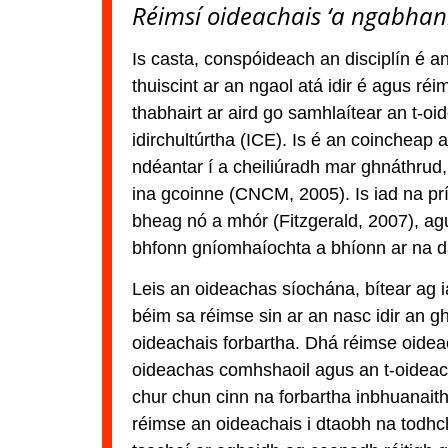
Réimsí oideachais ‘a ngabhann
Is casta, conspóideach an disciplín é a
thuiscint ar an ngaol atá idir é agus r
thabhairt ar aird go samhlaítear an t-oid
idirchultúrtha (ICE). Is é an coincheap
ndéantar í a cheiliúradh mar ghnáthrud, 
ina gcoinne (CNCM, 2005). Is iad na pr
bheag nó a mhór (Fitzgerald, 2007), agus
bhfonn gníomhaíochta a bhíonn ar na da
Leis an oideachas síochána, bítear ag ia
béim sa réimse sin ar an nasc idir an g
oideachais forbartha. Dhá réimse oideac
oideachas comhshaoil agus an t-oideacha
chur chun cinn na forbartha inbhuanaith
réimse an oideachais i dtaobh na todhch