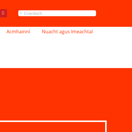
Acmhainní
Nuacht agus Imeachtaí