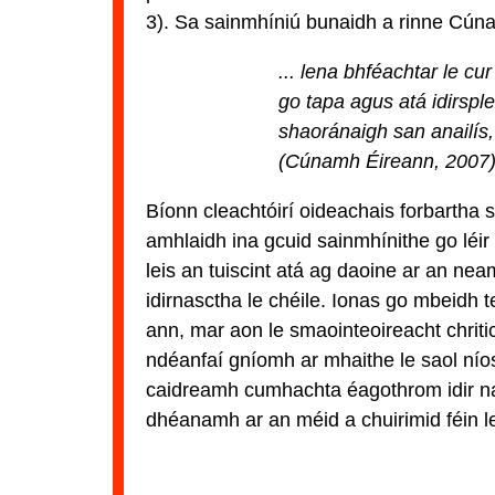
3). Sa sainmhíniú bunaidh a rinne Cúna
... lena bhféachtar le c
go tapa agus atá idirspl
shaoránaigh san anailís
(Cúnamh Éireann, 2007)
Bíonn cleachtóirí oideachais forbartha 
amhlaidh ina gcuid sainmhínithe go léir 
leis an tuiscint atá ag daoine ar an n
idirnasctha le chéile. Ionas go mbeidh
ann, mar aon le smaointeoireacht chriti
ndéanfaí gníomh ar mhaithe le saol níos
caidreamh cumhachta éagothrom idir na
dhéanamh ar an méid a chuirimid féin l