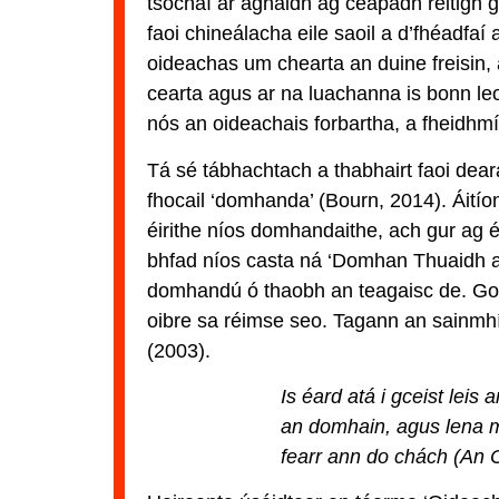
tsochaí ar aghaidh ag ceapadh réitigh 
faoi chineálacha eile saoil a d’fhéadfa
oideachas um chearta an duine freisin, 
cearta agus ar na luachanna is bonn le
nós an oideachais forbartha, a fheidhmí
Tá sé tábhachtach a thabhairt faoi dear
fhocail ‘domhanda’ (Bourn, 2014). Áití
éirithe níos domhandaithe, ach gur ag éi
bhfad níos casta ná ‘Domhan Thuaidh a
domhandú ó thaobh an teagaisc de. Go 
oibre sa réimse seo. Tagann an sainm
(2003).
Is éard atá i gceist lei
an domhain, agus lena m
fearr ann do chách (An