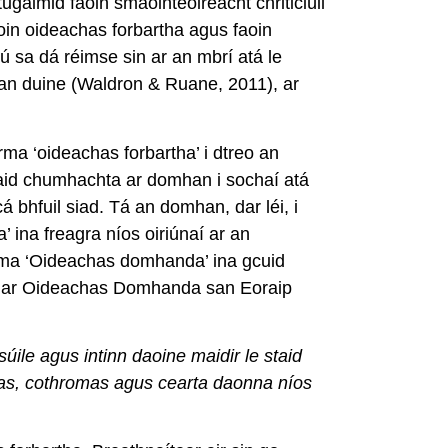
aimid faoin smaointeoireacht chriticiúil
aoin oideachas forbartha agus faoin
ú sa dá réimse sin ar an mbrí atá le
 an duine (Waldron & Ruane, 2011), ar
rma ‘oideachas forbartha’ i dtreo an
naid chumhachta ar domhan i sochaí atá
 bhfuil siad. Tá an domhan, dar léi, i
na freagra níos oiriúnaí ar an
rma ‘Oideachas domhanda’ ina gcuid
t ar Oideachas Domhanda san Eoraip
ile agus intinn daoine maidir le staid
tas, cothromas agus cearta daonna níos