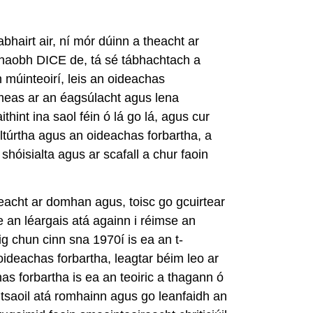
hairt air, ní mór dúinn a theacht ar
Ó thaobh DICE de, tá sé tábhachtach a
h múinteoirí, leis an oideachas
 meas ar an éagsúlacht agus lena
hint ina saol féin ó lá go lá, agus cur
túrtha agus an oideachas forbartha, a
shóisialta agus ar scafall a chur faoin
reacht ar domhan agus, toisc go gcuirtear
e an léargais atá againn i réimse an
g chun cinn sna 1970í is ea an t-
ideachas forbartha, leagtar béim leo ar
as forbartha is ea an teoiric a thagann ó
 tsaoil atá romhainn agus go leanfaidh an