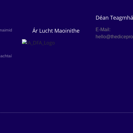
Déan Teagmhái
Ár Lucht Maoinithe
E-Mail:
naimid
hello@thediceproj
achtaí