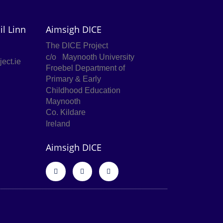
l Linn
Aimsigh DICE
The DICE Project
c/o
Maynooth University
ect.ie
Froebel Department of
Primary &
Early
Childhood Education
Maynooth
Co. Kildare
Ireland
Aimsigh DICE