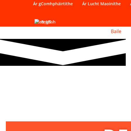
Ár gComhpháirtithe
Ár Lucht Maoinithe
English
Baile