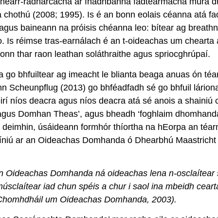
ghearr-radharcacha ar fhadhbanna fadtéarmacha mura dtug
í a chothú (2008; 1995). Is é an bonn eolais céanna atá f
agus baineann na próisis chéanna leo: bítear ag breathn
o. Is réimse tras-earnálach é an t-oideachas um chearta
onn thar raon leathan soláthraithe agus spriocghrúpaí.
a go bhfuiltear ag imeacht le blianta beaga anuas ón téa
onn Scheunpflug (2013) go bhféadfadh sé go bhfuil lário
rí níos deacra agus níos deacra atá sé anois a shainiú cá
gus Domhan Theas’, agus bheadh ‘foghlaim dhomhanda’ i
deimhin, úsáideann formhór thíortha na hEorpa an téa
híniú ar an Oideachas Domhanda ó Dhearbhú Maastrich
s an Oideachas Domhanda ná oideachas lena n-osclaítear sú
úsclaítear iad chun spéis a chur i saol ina mbeidh cear
 Chomhdháil um Oideachas Domhanda, 2003).