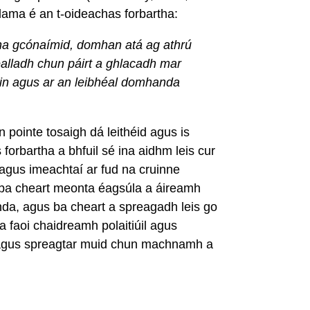
lama é an t-oideachas forbartha:
 ina gcónaímid, domhan atá ag athrú
ealladh chun páirt a ghlacadh mar
in agus ar an leibhéal domhanda
 pointe tosaigh dá leithéid agus is
forbartha a bhfuil sé ina aidhm leis cur
agus imeachtaí ar fud na cruinne
, ba cheart meonta éagsúla a áireamh
anda, agus ba cheart a spreagadh leis go
 faoi chaidreamh polaitiúil agus
a agus spreagtar muid chun machnamh a