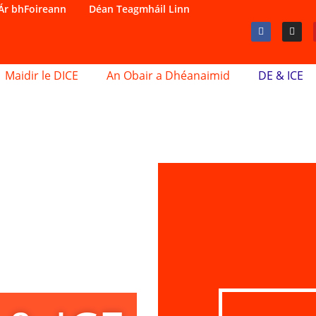
Ár bhFoireann
Déan Teagmháil Linn
Maidir le DICE
An Obair a Dhéanaimid
DE & ICE