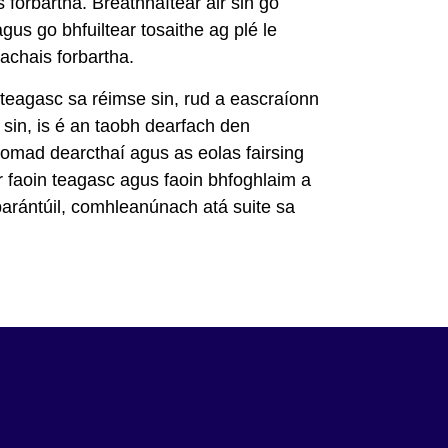
orbartha. Breathnaítear air sin go
agus go bhfuiltear tosaithe ag plé le
achais forbartha.
 teagasc sa réimse sin, rud a eascraíonn
sin, is é an taobh dearfach den
liomad dearcthaí agus as eolas fairsing
ar faoin teagasc agus faoin bhfoghlaim a
barántúil, comhleanúnach atá suite sa