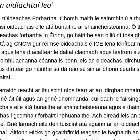
 aidiachtaí leo’
n tOideachas Forbartha. Chomh maith le sainmhíniú a thab
éimsí oideachais eile atá bunaithe ar shaincheisteanna. 
eachas forbartha in Éirinn, go háirithe san oiliúint tosaig
 atá ag CNCM gur réimse oideachais é ICE lena léirítear
agus lena dtacaítear le daltaí claonadh agus leatrom a ait
íomhluachanna céanna is bonn leis an oideachas idirchul
 dírítear go háirithe sa dá réimse sin ar bhonn ceartais 
ltaí.
rraidh teacht ar thuiscint níos fearr ar an idirghaolmhai
hné áitiúil agus an ghné dhomhanda, cuireadh le fairsing
hais eile atá bunaithe ar shaincheisteanna agus a tháini
s i gcomhair forbairt inbhuanaithe. Ach oiread leis an o
e. Gné lárnach eile den tuiscint atá againn ar an oideach
aí. Áitíonn Hicks go gcaithfimid teagasc le haghaidh an