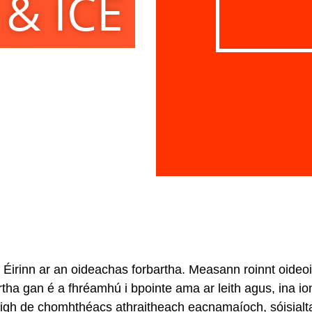
 & ICE
in Éirinn ar an oideachas forbartha. Measann roinnt oideo
rtha gan é a fhréamhú i bpointe ama ar leith agus, ina i
igh de chomhthéacs athraitheach eacnamaíoch, sóisialta 