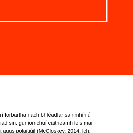
irí forbartha nach bhféadfar sainmhíniú
onad sin, gur iomchuí caitheamh leis mar
agus polaitiúil (McCloskey, 2014, lch.