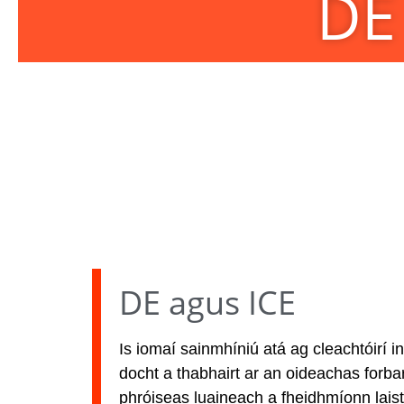
DE
DE agus ICE
Is iomaí sainmhíniú atá ag cleachtóirí 
docht a thabhairt ar an oideachas forba
phróiseas luaineach a fheidhmíonn laist