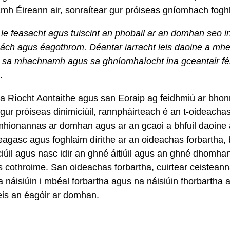
mh Éireann air, sonraítear gur próiseas gníomhach fogh
ur le feasacht agus tuiscint an phobail ar an domhan seo
eách agus éagothrom. Déantar iarracht leis daoine a mh
, sa mhachnamh agus sa ghníomhaíocht ina gceantair fé
.
sa Ríocht Aontaithe agus san Eoraip ag feidhmiú ar bhonn
gur próiseas dinimiciúil, rannpháirteach é an t-oideachas 
eamhionannas ar domhan agus ar an gcaoi a bhfuil daoine 
 teagasc agus foghlaim dírithe ar an oideachas forbartha
ciúil agus nasc idir an ghné áitiúil agus an ghné dhomh
 cothroime. San oideachas forbartha, cuirtear ceisteanna
 náisiúin i mbéal forbartha agus na náisiúin fhorbarth
eis an éagóir ar domhan.