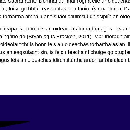
as Saoránachta Domhanda’ mar rogha eile ar oideachas f
int, toisc go bhfuil easaontas ann faoin téarma ‘forbairt’ 
a forbartha amháin anois faoi chuimsiú dhisciplín an oide
cheapa is bonn leis an oideachas forbartha agus leis an
sainghné de (Bryan agus Bracken, 2011). Mar thoradh air 
oideolaíocht is bonn leis an oideachas forbartha as an i
us an éagsúlacht sin, is féidir féachaint chuige go dtugt
gus leis an oideachas idirchultúrtha araon ar bhealach 